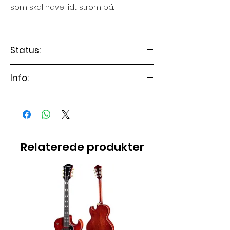
som skal have lidt strøm på.
Status:
Guitaren er på lager
Info:
Instrumentet leveres med fuld
justering og setup (værdi 750
kr.)
Relaterede produkter