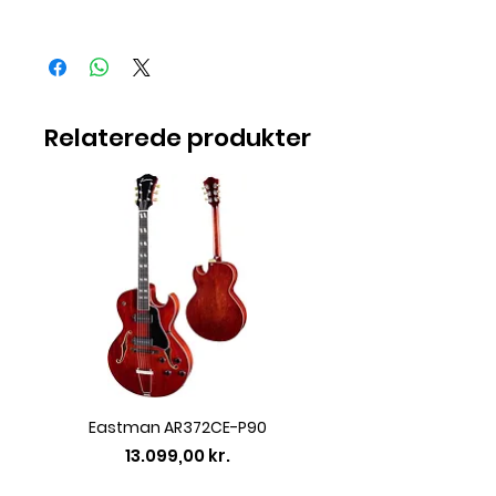
Varen er på lager
Relaterede produkter
Eastman AR372CE-P90
Eastman AC422CE L
Pris
13.099,00 kr.