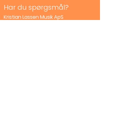
Har du spørgsmål?
Kristian Lassen Musik ApS
Møllergade 42A
Åbningstider:
5700, Svendborg
Mandag
Lukket
42 32 30 96
Tirsdag -Fredag
info@lassenmusik.c
10.00 - 17.00
om
Lørdag
10.00 -
CVR:
44682907
13.00
Såfremt der er
undvigelser fra
Service
de normale
åbningstider, vil
Skriv til os
dette være
angivet i øverste
rullevindue her
på siden.
Værksted
Privatlivspolitik
Handelsbetingelser