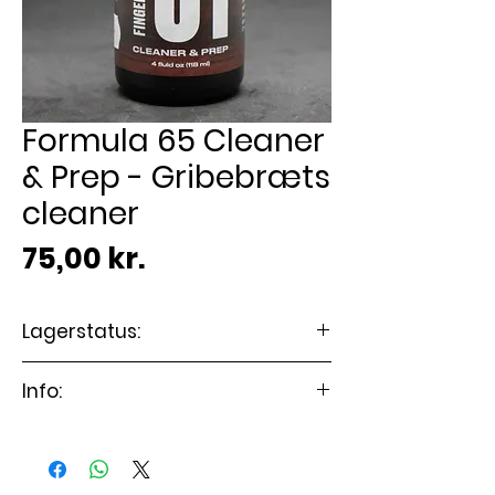
Formula 65 Cleaner
& Prep - Gribebræts
cleaner
Pris
75,00 kr.
Lagerstatus:
🟢 På lager
Info:
The first step in a two-part
cleaning system, this formula
gently dissolves away