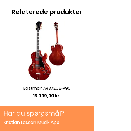
unwanted dirt and residue from
Relaterede produkter
your fingerboard to maintain
the proper feel and tone of your
instrument. Follow up with
Fingerboard 02 Deep
Conditioner for an instrument
that sounds and plays its best.
Eastman AR372CE-P90
Eastman AC422CE L
Pris
13.099,00 kr.
Har du spørgsmål?
Kristian Lassen Musik ApS