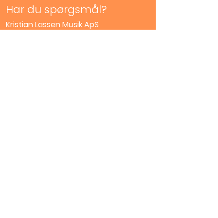
Har du spørgsmål?
Kristian Lassen Musik ApS
Møllergade 42A
Åbningstider:
5700, Svendborg
Mandag
Lukket
42 32 30 96
Tirsdag -Fredag
info@lassenmusik.c
10.00 - 17.00
om
Lørdag
10.00 -
CVR:
44682907
13.00
Såfremt der er
undvigelser fra
Service
de normale
åbningstider, vil
Skriv til os
dette være
angivet i øverste
rullevindue her
på siden.
Værksted
Privatlivspolitik
Handelsbetingelser