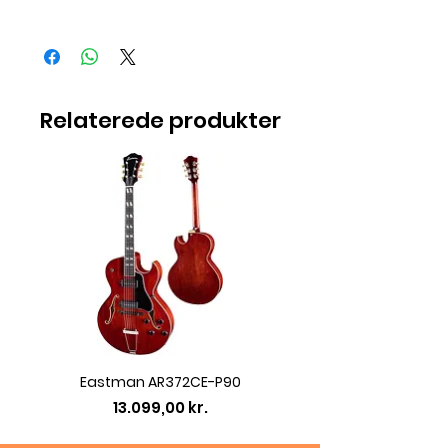
Varen er solgt
Relaterede produkter
Eastman AR372CE-P90
Eastman AC422CE L
Pris
13.099,00 kr.