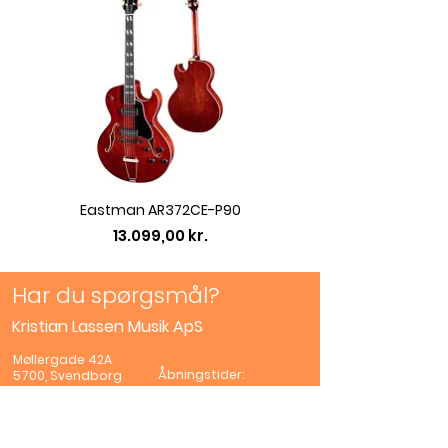
Eastman AR372CE-P90
Eastman AC422CE L
Pris
13.099,00 kr.
Har du spørgsmål?
Kristian Lassen Musik ApS
Møllergade 42A
Åbningstider:
5700, Svendborg
Mandag
Lukket
42 32 30 96
Tirsdag -Fredag
info@lassenmusik.c
10.00 - 17.00
om
Lørdag
10.00 -
CVR:
44682907