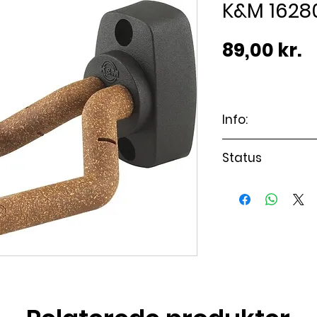
K&M 162
P
89,00 kr.
Info:
Passer til alle
Status
Varen er på lag