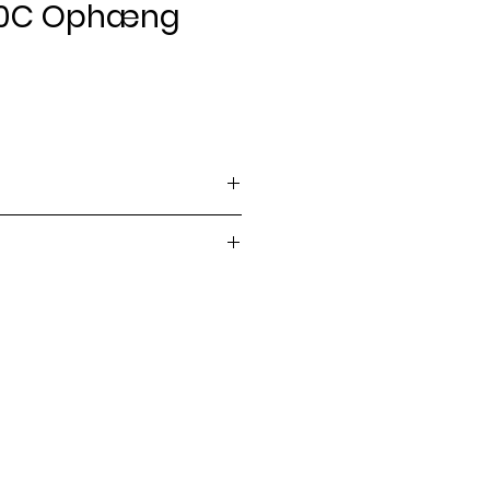
80C Ophæng
ris
 strengeinstrumenter
er