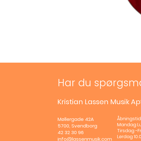
Har du spørgsm
Kristian Lassen Musik Ap
Åbningstid
Møllergade 42A
Mandag
L
5700, Svendborg
Tirsdag -Fr
42 32 30 96
Lørdag 10.0
info@lassenmusik.com