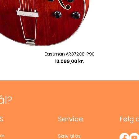
Eastman AR372CE-P90
Pris
13.099,00 kr.
ål?
S
Service
Følg 
er:
Skriv til os