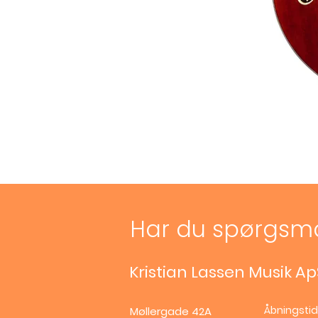
Har du spørgsm
Kristian Lassen Musik Ap
Åbningstid
Møllergade 42A