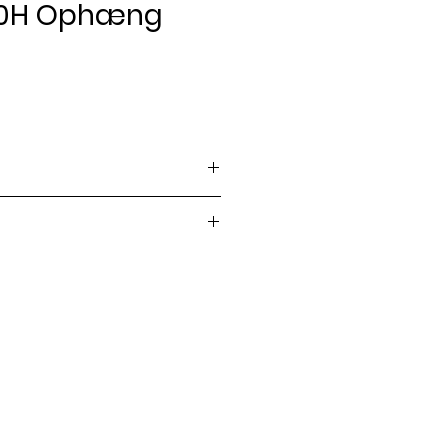
80H Ophæng
ris
 strengeinstrumenter
er