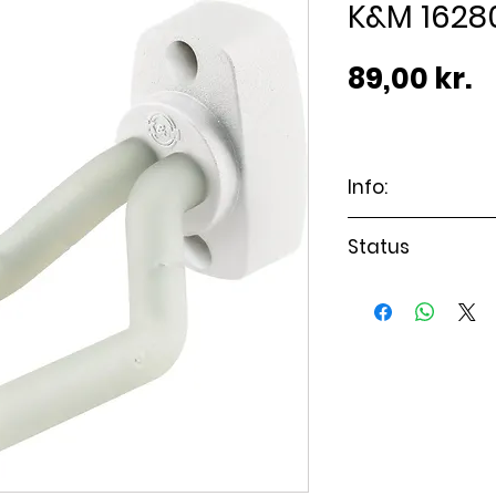
K&M 162
P
89,00 kr.
Info:
Passer til alle
Status
Varen er på lag