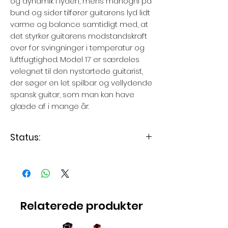
og dynamik i lyden, mens mahogni på
bund og sider tilfører guitarens lyd lidt
varme og balance samtidigt med, at
det styrker guitarens modstandskraft
over for svingninger i temperatur og
luftfugtighed. Model 17 er særdeles
velegnet til den nystartede guitarist,
der søger en let spilbar og vellydende
spansk guitar, som man kan have
glæde af i mange år.
Status:
Levering 1-3 dage
Relaterede produkter