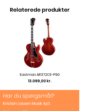
Nielsen
Relaterede produkter
Sprog Dansk
Forlag Tingluti
Sideantal 32
Antal melodier 30
Arrangement/instrument
Melodi/becifring/tekst
21x15cm
Eastman AR372CE-P90
Eastman AC422CE L
Pris
13.099,00 kr.
Har du spørgsmål?
Kristian Lassen Musik ApS