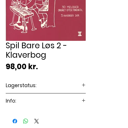
Spil Bare Løs 2 -
Klaverbog
Pris
98,00 kr.
Lagerstatus:
🟢 På lager
Info:
Sværhedsgrad: Begynder
Stilart Undervisning
Kunstner/Forfatter Ebbe