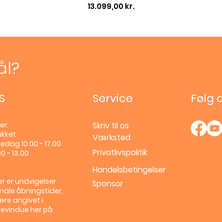
Pris
13.099,00 kr.
ål?
S
Service
Følg 
er:
Skriv til os
ukket
Værksted
edag 10.00 - 17.00
Privatlivspolitik
0 - 13.00
Handelsbetingelser
r er undvigelser
Sponsor
male åbningstider,
ære angivet i
llevindue her på