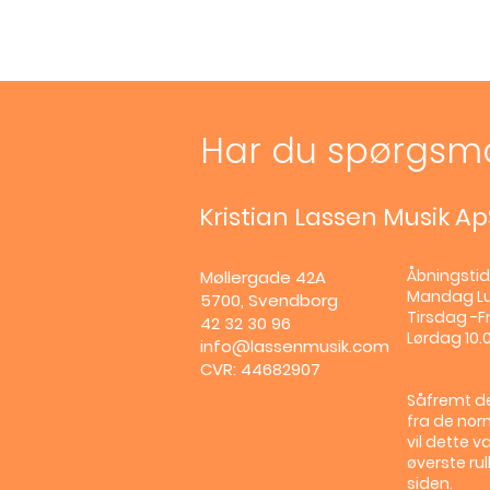
Har du spørgsm
Kristian Lassen Musik Ap
Åbningstid
Møllergade 42A
Mandag
L
5700, Svendborg
Tirsdag -Fr
42 32 30 96
Lørdag 10.0
info@lassenmusik.com
CVR: 44682907
Såfremt de
fra de nor
vil dette v
øverste ru
siden.