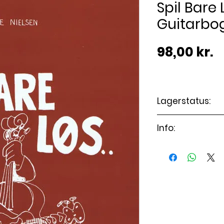
Spil Bare 
Guitarbo
P
98,00 kr.
Lagerstatus:
🟢 På lager
Info:
Sværhedsgra
Stilart Under
Kunstner/Forf
Sprog Dansk
Sideantal 36
Arrangement
21x15cm