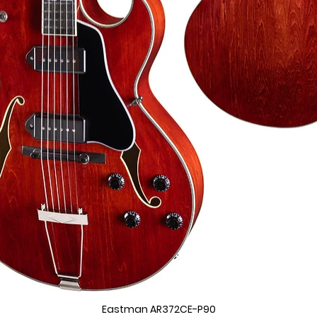
Eastman AR372CE-P90