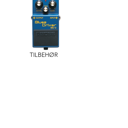
TILBEHØR
Har du spørgsmål?
Kristian Lassen Musik ApS
Møllergade 42A
Åbningstider:
5700, Svendborg
Mandag
Lukket
42 32 30 96
Tirsdag -Fredag
info@lassenmusik.c
10.00 - 17.00
om
Lørdag
10.00 -
CVR:
44682907
13.00