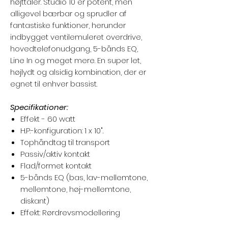
højttaler. Studio 10 er potent, men
alligevel bærbar og sprudler af
fantastiske funktioner, herunder
indbygget ventilemuleret overdrive,
hovedtelefonudgang, 5-bånds EQ,
Line In og meget mere. En super let,
højlydt og alsidig kombination, der er
egnet til enhver bassist.
Specifikationer:
Effekt - 60 watt
H.P.-konfiguration: 1 x 10".
Tophåndtag til transport
Passiv/aktiv kontakt
Flad/formet kontakt
5-bånds EQ (bas, lav-mellemtone,
mellemtone, høj-mellemtone,
diskant)
Effekt: Rørdrevsmodellering