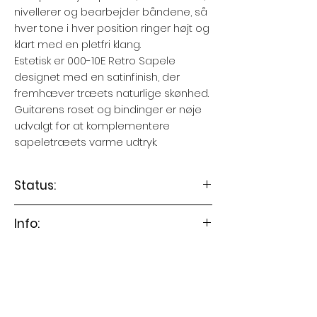
nivellerer og bearbejder båndene, så
hver tone i hver position ringer højt og
klart med en pletfri klang.
Estetisk er 000-10E Retro Sapele
designet med en satinfinish, der
fremhæver træets naturlige skønhed.
Guitarens roset og bindinger er nøje
udvalgt for at komplementere
sapeletræets varme udtryk.
Status:
Guitaren er på lager
Info:
Instrumentet leveres med fuldt
justering og setup (værdi 750
kr.)