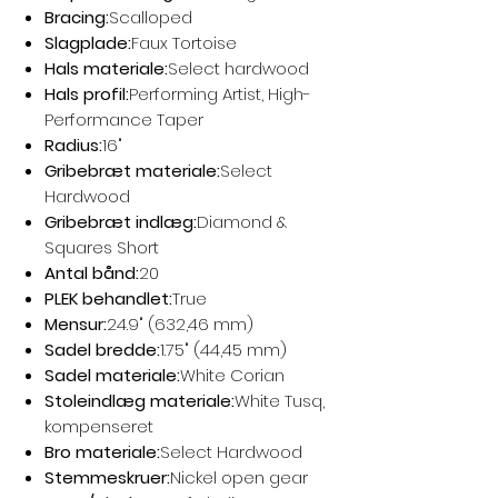
Bracing:
Scalloped
Slagplade:
Faux Tortoise
Hals materiale:
Select hardwood
Hals profil:
Performing Artist, High-
Performance Taper
Radius:
16"
Gribebræt materiale:
Select
Hardwood
Gribebræt indlæg:
Diamond &
Squares Short
Antal bånd:
20
PLEK behandlet:
True
Mensur:
24.9" (632,46 mm)
Sadel bredde:
1.75" (44,45 mm)
Sadel materiale:
White Corian
Stoleindlæg materiale:
White Tusq,
kompenseret
Bro materiale:
Select Hardwood
Stemmeskruer:
Nickel open gear