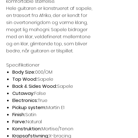
komfortable størrelse.
Hele guitaren er konstrueret af sapele,
en træsort fra Afrika, der er kendt for
sin overtonerigdom og varme klang,
meget lig mahogni. Sapele bidrager
med en klar, veldefineret mellemtone
og en klar, glimtende top, som bliver
bedre, når guitaren er tilspillet.
Specifikationer
Body Size:
000/OM
Top Wood:
Sapele
Back & Sides Wood:
Sapele
Cutaway:
False
Electronics:
True
Pickup system:
Martin E1
Finish:
Satin
Farve:
Natural
Konstruktion:
Mortise/Tenon
Kropsafstivning:
X-bracing