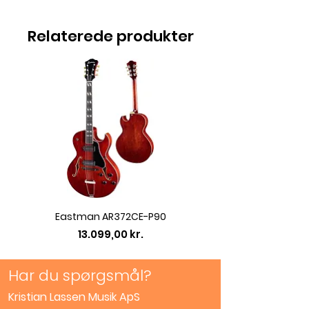
Relaterede produkter
Eastman AR372CE-P90
Eastman AC422CE L
Pris
13.099,00 kr.
Har du spørgsmål?
Kristian Lassen Musik ApS