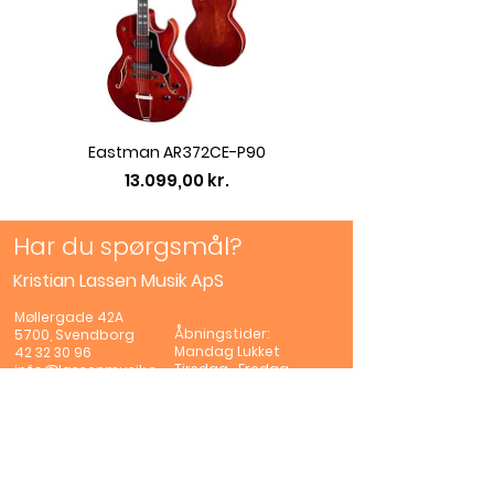
Eastman AR372CE-P90
Eastman AC422CE L
Pris
13.099,00 kr.
Har du spørgsmål?
Kristian Lassen Musik ApS
Møllergade 42A
Åbningstider:
5700, Svendborg
Mandag
Lukket
42 32 30 96
Tirsdag -Fredag
info@lassenmusik.c
10.00 - 17.00
om
Lørdag
10.00 -
CVR:
44682907
13.00
Såfremt der er
undvigelser fra