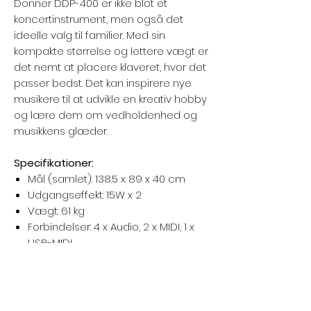
Donner DDP-400 er ikke blot et
koncertinstrument, men også det
ideelle valg til familier. Med sin
kompakte størrelse og lettere vægt er
det nemt at placere klaveret, hvor det
passer bedst. Det kan inspirere nye
musikere til at udvikle en kreativ hobby
og lære dem om vedholdenhed og
musikkens glæder.
Specifikationer:
Mål (samlet): 138.5 x 89 x 40 cm
Udgangseffekt: 15W x 2
Vægt: 61 kg
Forbindelser: 4 x Audio, 2 x MIDI, 1 x
USB-MIDI
Understøttede enheder: iOS,
Android, PC
Materialer: ABS plastik af høj kvalitet