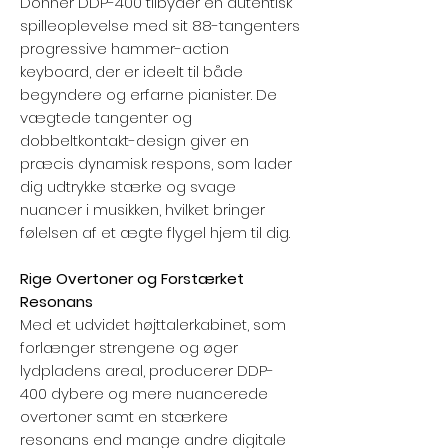
Donner DDP-400 tilbyder en autentisk
spilleoplevelse med sit 88-tangenters
progressive hammer-action
keyboard, der er ideelt til både
begyndere og erfarne pianister. De
vægtede tangenter og
dobbeltkontakt-design giver en
præcis dynamisk respons, som lader
dig udtrykke stærke og svage
nuancer i musikken, hvilket bringer
følelsen af et ægte flygel hjem til dig.
Rige Overtoner og Forstærket
Resonans
Med et udvidet højttalerkabinet, som
forlænger strengene og øger
lydpladens areal, producerer DDP-
400 dybere og mere nuancerede
overtoner samt en stærkere
resonans end mange andre digitale