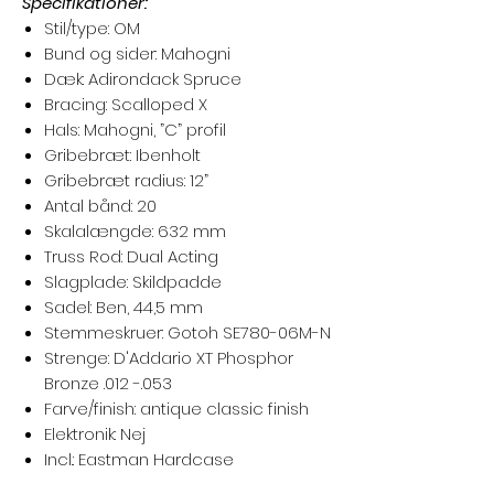
Specifikationer:
Stil/type: OM
Bund og sider: Mahogni
Dæk: Adirondack Spruce
Bracing: Scalloped X
Hals: Mahogni, ”C” profil
Gribebræt: Ibenholt
Gribebræt radius: 12”
Antal bånd: 20
Skalalængde: 632 mm
Truss Rod: Dual Acting
Slagplade: Skildpadde
Sadel: Ben, 44,5 mm
Stemmeskruer: Gotoh SE780-06M-N
Strenge: D'Addario XT Phosphor
Bronze .012 -.053
Farve/finish: antique classic finish
Elektronik: Nej
Incl.: Eastman Hardcase