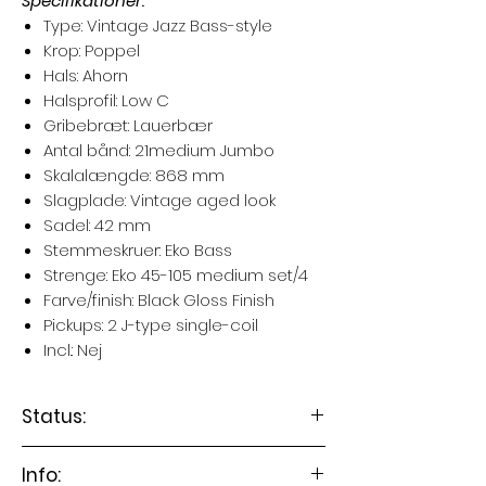
Specifikationer:
Type: Vintage Jazz Bass-style
Krop: Poppel
Hals: Ahorn
Halsprofil: Low C
Gribebræt: Lauerbær
Antal bånd: 21medium Jumbo
Skalalængde: 868 mm
Slagplade: Vintage aged look
Sadel: 42 mm
Stemmeskruer: Eko Bass
Strenge: Eko 45-105 medium set/4
Farve/finish: Black Gloss Finish
Pickups: 2 J-type single-coil
Incl.: Nej
Status:
Levering 3-7 dage
Info: