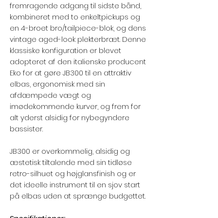
fremragende adgang til sidste bånd,
kombineret med to enkeltpickups og
en 4-broet bro/tailpiece-blok, og dens
vintage aged-look plekterbræt. Denne
klassiske konfiguration er blevet
adopteret af den italienske producent
Eko for at gøre JB300 til en attraktiv
elbas, ergonomisk med sin
afdæmpede vægt og
imødekommende kurver, og frem for
alt yderst alsidig for nybegyndere
bassister.
JB300 er overkommelig, alsidig og
æstetisk tiltalende med sin tidløse
retro-silhuet og højglansfinish og er
det ideelle instrument til en sjov start
på elbas uden at sprænge budgettet.