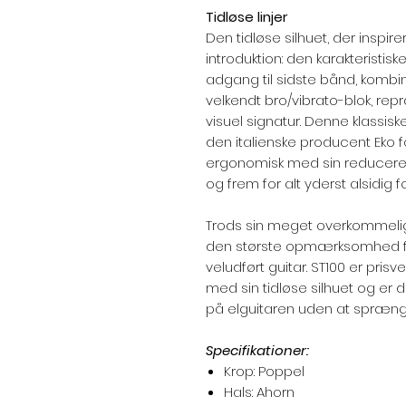
Tidløse linjer
Den tidløse silhuet, der inspi
introduktion: den karakterist
adgang til sidste bånd, kombi
velkendt bro/vibrato-blok, re
visuel signatur. Denne klassisk
den italienske producent Eko for
ergonomisk med sin reducer
og frem for alt yderst alsidig 
Trods sin meget overkommelige
den største opmærksomhed for
veludført guitar. ST100 er prisve
med sin tidløse silhuet og er de
på elguitaren uden at spræng
Specifikationer:
Krop: Poppel
Hals: Ahorn