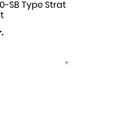
00-SB Type Strat
t
Pris
.
dage