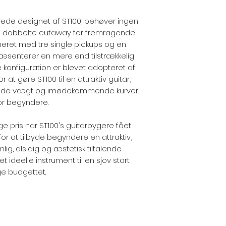
rerede designet af ST100, behøver ingen
iske dobbelte cutaway for fremragende
neret med tre single pickups og en
præsenterer en mere end tilstrækkelig
e konfiguration er blevet adopteret af
 at gøre ST100 til en attraktiv guitar,
ede vægt og imødekommende kurver,
for begyndere.
 pris har ST100's guitarbygere fået
 at tilbyde begyndere en attraktiv,
nlig, alsidig og æstetisk tiltalende
t ideelle instrument til en sjov start
e budgettet.