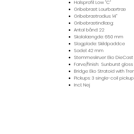
Halsprofil: Low ”C”
Gribebræt: Laurbærtræ
Gribebrætradius: 14”
Gribebrætindlæg:
Antal bånd: 22
Skalalængde: 650 mm
Slagplade: Skildpaddce
Sadel: 42 mm
Stemmeskruer: Eko DieCast
Farve/finish: Sunburst gloss
Bridge: Eko Stratoid with T
Pickups: 3 single-coil picku
Incl.: Nej