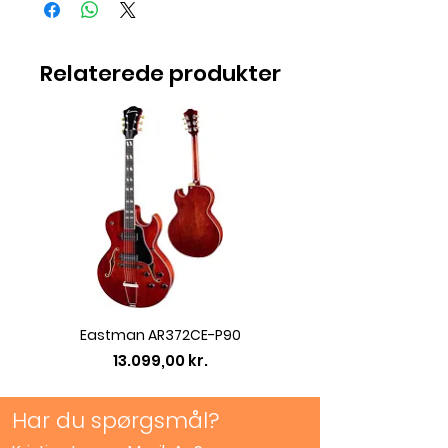
Relaterede produkter
Eastman AR372CE-P90
Eastman AC422CE L
Pris
13.099,00 kr.
Har du spørgsmål?