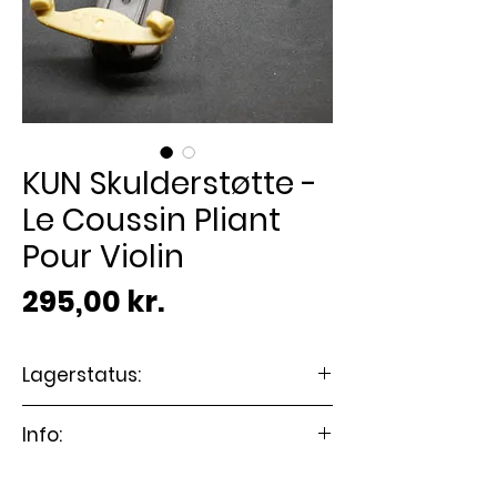
KUN Skulderstøtte -
Le Coussin Pliant
Pour Violin
Pris
295,00 kr.
Lagerstatus:
🟢 På lager
Info:
Standard skulderstøtte med