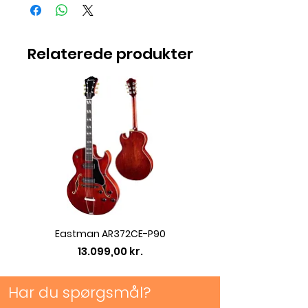
højdejustering.
Passer til 3/4 - 4/4 Violin
Relaterede produkter
Eastman AR372CE-P90
Eastman AC422CE L
Pris
13.099,00 kr.
Har du spørgsmål?