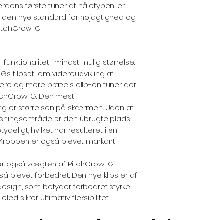
erdens første tuner af nåletypen, er
e den nye standard for nøjagtighed og
PitchCrow-G.
unktionalitet i mindst mulig størrelse.
 filosofi om videreudvikling af
nkere og mere præcis clip-on tuner det
PitchCrow-G. Den mest
 er størrelsen på skærmen. Uden at
isningsområde er den ubrugte plads
eligt, hvilket har resulteret i en
 Kroppen er også blevet markant
er også vægten af ​​PitchCrow-G
så blevet forbedret. Den nye klips er af
 design, som betyder forbedret styrke
led sikrer ultimativ fleksibilitet.