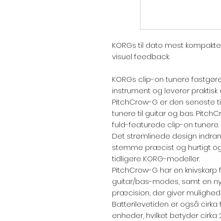
KORGs til dato mest kompakte
visuel feedback.
KORGs clip-on tunere fastgøre
instrument og leverer praktis
PitchCrow-G er den seneste til
tunere til guitar og bas. Pitc
fuld-featurede clip-on tunere.
Det strømlinede design indra
stemme præcist og hurtigt og 
tidligere KORG-modeller.
PitchCrow-G har en knivskarp
guitar/bas-modes, samt en ny 
præcision, der giver mulighed f
Batterilevetiden er også cirka
enheder, hvilket betyder cirka 2