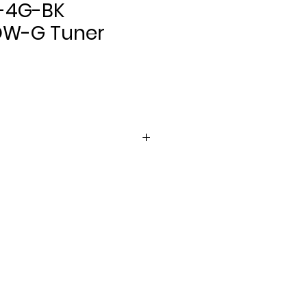
-4G-BK
OW-G Tuner
ris
er