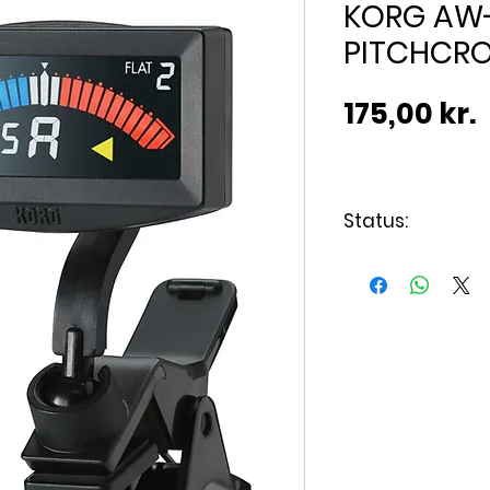
KORG AW
PITCHCR
P
175,00 kr.
Status:
Varen er på lag