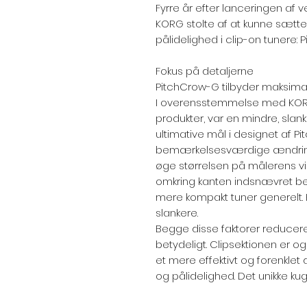
Fyrre år efter lanceringen af v
KORG stolte af at kunne sætt
pålidelighed i clip-on tunere: 
Fokus på detaljerne
PitchCrow-G tilbyder maksimal f
I overensstemmelse med KORGs
produkter, var en mindre, sla
ultimative mål i designet af 
bemærkelsesværdige ændring
øge størrelsen på målerens v
omkring kanten indsnævret betyd
mere kompakt tuner generelt.
slankere.
Begge disse faktorer reducer
betydeligt. Clipsektionen er og
et mere effektivt og forenklet
og pålidelighed. Det unikke kugle