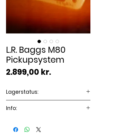
L.R. Baggs M80
Pickupsystem
Pris
2.899,00 kr.
Lagerstatus:
🟢 På lager
Info:
L.R. Baggs M80 pickuppen
gengiver lyden af dit akustiske