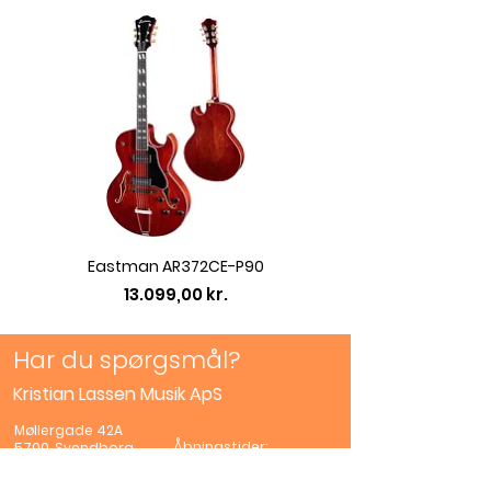
Eastman AR372CE-P90
Eastman AC422CE L
Pris
13.099,00 kr.
Har du spørgsmål?
Kristian Lassen Musik ApS
Møllergade 42A
Åbningstider:
5700, Svendborg
Mandag
Lukket
42 32 30 96
Tirsdag -Fredag
info@lassenmusik.c