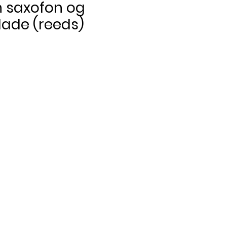
 saxofon og
blade (reeds)
Pris