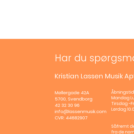
Har du spørgsm
Kristian Lassen Musik Ap
Åbningstid
Møllergade 42A
Mandag
L
5700, Svendborg
Tirsdag -Fr
42 32 30 96
Lørdag 10.0
info@lassenmusik.com
CVR: 44682907
Såfremt de
fra de nor