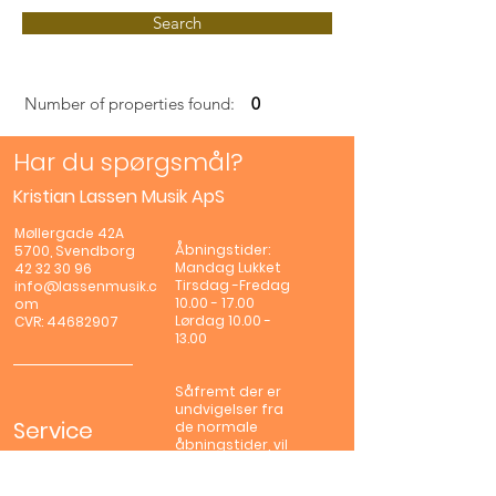
Search
Number of properties found:
0
Har du spørgsmål?
Kristian Lassen Musik ApS
Møllergade 42A
Åbningstider:
5700, Svendborg
Mandag
Lukket
42 32 30 96
Tirsdag -Fredag
info@lassenmusik.c
10.00 - 17.00
om
Lørdag
10.00 -
CVR:
44682907
13.00
Såfremt der er
undvigelser fra
Service
de normale
åbningstider, vil
Skriv til os
dette være
angivet i øverste