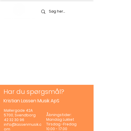
Har du spørgsmål?
Kristian Lassen Musik ApS
Møllergade 42A
Åbningstider:
5700, Svendborg
Mandag
Lukket
42 32 30 96
Tirsdag -Fredag
info@lassenmusik.c
10.00 - 17.00
om