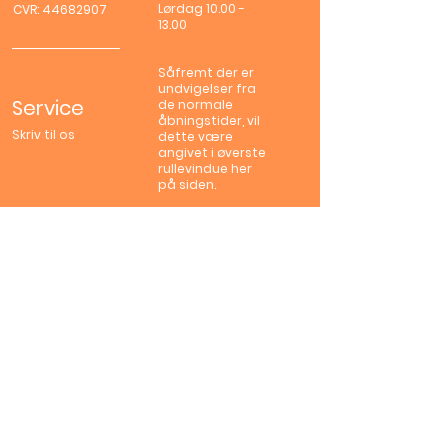
Lørdag
10.00 -
CVR:
44682907
13.00
Såfremt der er
undvigelser fra
Service
de normale
åbningstider, vil
Skriv til os
dette være
angivet i øverste
rullevindue her
på siden.
Værksted
Privatlivspolitik
Handelsbetingelser
Sponsor
Følg os