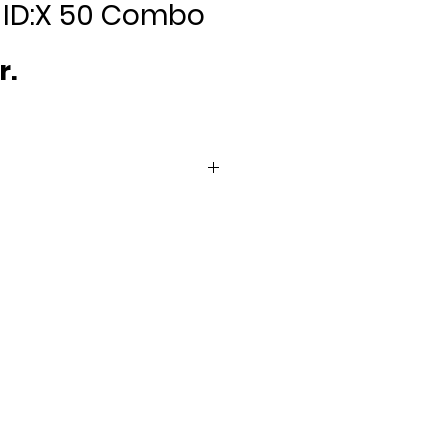
 ID:X 50 Combo
Pris
r.
er