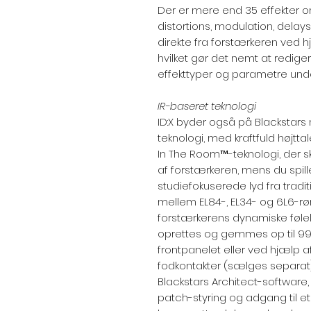
Der er mere end 35 effekter 
distortions, modulation, delays
direkte fra forstærkeren ved h
hvilket gør det nemt at redig
effekttyper og parametre underv
IR-baseret teknologi
ID:X byder også på Blackstar
teknologi, med kraftfuld højtt
In The Room™-teknologi, der s
af forstærkeren, mens du spill
studiefokuserede lyd fra tradi
mellem EL84-, EL34- og 6L6-rø
forstærkerens dynamiske følel
oprettes og gemmes op til 9
frontpanelet eller ved hjælp a
fodkontakter (sælges separat)
Blackstars Architect-software
patch-styring og adgang til e