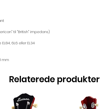
ant
erican" til "British" impedans)
EL84, 6L6 eller EL34
21 mm
Relaterede produkter