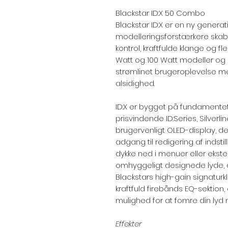
Blackstar ID:X 50 Combo
Blackstar ID:X er en ny gener
modelleringsforstærkere skabt ti
kontrol, kraftfulde klange og flek
Watt og 100 Watt modeller og
strømlinet brugeroplevelse me
alsidighed.
ID:X er bygget på fundamentet
prisvindende ID:Series, Silverl
brugervenligt OLED-display, de
adgang til redigering af indsti
dykke ned i menuer eller ekst
omhyggeligt designede lyde, de
Blackstars high-gain signaturk
kraftfuld firebånds EQ-sektion
mulighed for at fomre din lyd 
Effekter