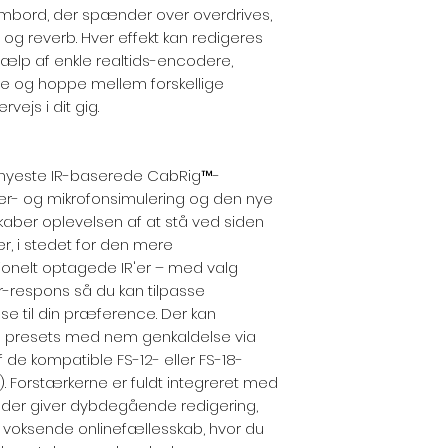
ombord, der spænder over overdrives,
 og reverb. Hver effekt kan redigeres
jælp af enkle realtids-encodere,
ere og hoppe mellem forskellige
ejs i dit gig.
s nyeste IR-baserede CabRig™-
aler- og mikrofonsimulering og den nye
kaber oplevelsen af at stå ved siden
er, i stedet for den mere
tionelt optagede IR'er – med valg
r-respons så du kan tilpasse
se til din præference. Der kan
9 presets med nem genkaldelse via
f de kompatible FS-12- eller FS-18-
. Forstærkerne er fuldt integreret med
, der giver dybdegående redigering,
t voksende onlinefællesskab, hvor du