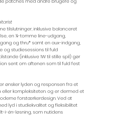
ade patches med andre brugere og
tarist
tilslutninger, inklusive balanceret
else, en ¼-tomme line-udgang,
gang og thru* samt en aux-indgang,
else og studiesessions til fuld
tande (inklusive 1W til stille spil) gør
ation sent om aftenen som til fuld fest
, der ønsker lyden og responsen fra et
 eller kompleksiteten. og er dermed et
 moderne forstærkerdesign. Ved at
lyd i studiekvalitet og fleksibilitet
t-i-én-løsning, som nutidens