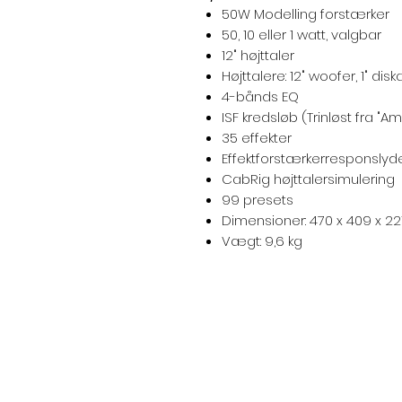
50W Modelling forstærker
50, 10 eller 1 watt, valgbar
12" højttaler
Højttalere: 12" woofer, 1" disk
4-bånds EQ
ISF kredsløb (Trinløst fra "Am
35 effekter
Effektforstærkerresponslyde 
CabRig højttalersimulering
99 presets
Dimensioner: 470 x 409 x 2
Vægt: 9,6 kg