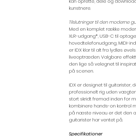
kan oprette, dele og downlo
kunstnere.
Tilslutninger til den moderne gui
Med en komplet række moderne 
XLR-udgang*, USB-C til optag
hovedtelefonudgang, MIDI-ind
er ID:X klar til alt fra lydløs øv
liveoptræden. Valgbare effekttils
den lige så velegnet til inspir
på scenen.
ID:X er designet til guitarister
professionelt rig uden vægten
stort skridt fremad inden for
kombinere hands-on kontrol med 
på næste niveau er det den al
guitarister har ventet på.
Specifikationer