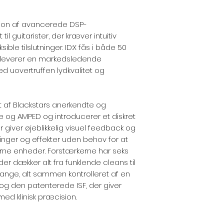
ation af avancerede DSP-
l guitarister, der kræver intuitiv
sible tilslutninger. ID:X fås i både 50
 leverer en markedsledende
d uovertruffen lydkvalitet og
 af Blackstars anerkendte og
ine og AMPED og introducerer et diskret
r giver øjeblikkelig visuel feedback og
llinger og effekter uden behov for at
erne enheder. Forstærkerne har seks
r dækker alt fra funklende cleans til
lange, alt sammen kontrolleret af en
, og den patenterede ISF, der giver
med klinisk præcision.