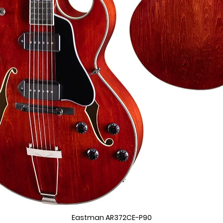
Eastman AR372CE-P90