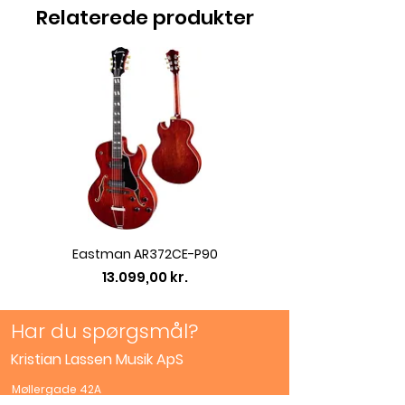
Relaterede produkter
omviklinger i fosfor-bronze
Tykkelser: 0.012 0.012 0.016 0.016
0.032w 0.032 0.042 0.042
Eastman AR372CE-P90
Eastman AC422CE L
Pris
13.099,00 kr.
Har du spørgsmål?
Kristian Lassen Musik ApS
Møllergade 42A
Åbningstider:
5700, Svendborg