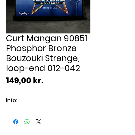
Curt Mangan 90851
Phosphor Bronze
Bouzouki Strenge,
loop-end 012-042
Pris
149,00 kr.
Info:
Bouzouki-strenge med dejlig
varm lyd og flotte overtoner
Sekskantet kerne i tinbelagt
"high-carbon"-stål og