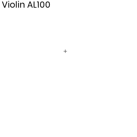
Violin AL100
Pris
er