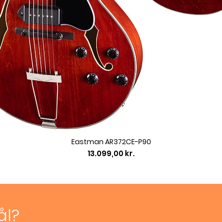
Eastman AR372CE-P90
Pris
13.099,00 kr.
ål?