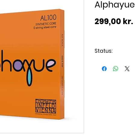
Alphayue 
299,00 kr.
Status:
Varen er på lag