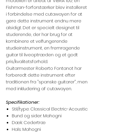
modellen er afledt af VIBRA 100; en
Fishman-forforstærker blev installeret
i forbindelse med cutawayen for at
gøre dette instrument endnu mere
alsidigt. Det er specielt designet til
studerende, der har brug for at
kombinere et velfungerende
studieinstrument, en fremragende
guitar til liveoptræden og et godt
pris/kvalitetsforhold.
Guitarmester Roberto Fontanot har
forberedt dette instrument efter
traditionen fra "spanske guitarer", men
med inkludering af cutawayen.
Specifikationer:
Stil/type: Classical Electric-Acoustic
Bund og sider: Mahogni
Dæk: Cedertræ
Hals: Mahogni