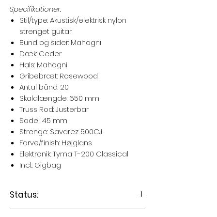
Specifikationer:
Stil/type: Akustisk/elektrisk nylon
strenget guitar
Bund og sider: Mahogni
Dæk: Ceder
Hals: Mahogni
Gribebræt: Rosewood
Antal bånd: 20
Skalalængde: 650 mm
Truss Rod: Justerbar
Sadel: 45 mm
Strenge: Savarez 500CJ
Farve/finish: Højglans
Elektronik: Tyma T-200 Classical
Incl.: Gigbag
Status:
Guitaren er på lager