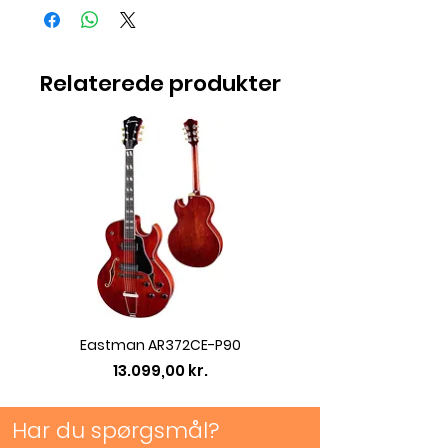
Relaterede produkter
Eastman AR372CE-P90
Eastman AC422CE L
Pris
13.099,00 kr.
Har du spørgsmål?