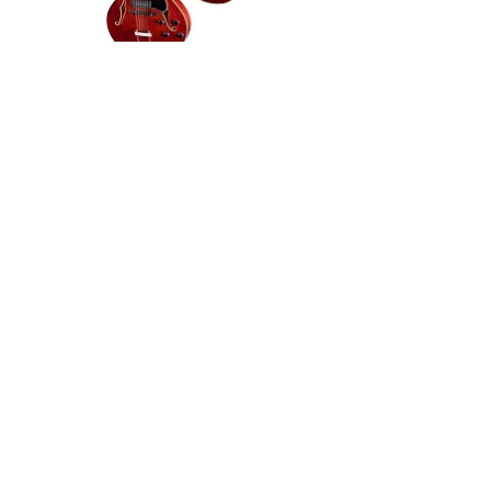
Eastman AR372CE-P90
Eastman AC422CE L
Pris
13.099,00 kr.
Har du spørgsmål?
Kristian Lassen Musik ApS
Møllergade 42A
Åbningstider:
5700, Svendborg
Mandag
Lukket
42 32 30 96
Tirsdag -Fredag
info@lassenmusik.c
10.00 - 17.00
om
Lørdag
10.00 -
CVR:
44682907
13.00
Såfremt der er
undvigelser fra
Service
de normale
åbningstider, vil
Skriv til os
dette være