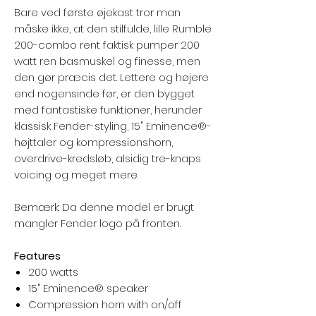
Bare ved første øjekast tror man
måske ikke, at den stilfulde, lille Rumble
200-combo rent faktisk pumper 200
watt ren basmuskel og finesse, men
den gør præcis det. Lettere og højere
end nogensinde før, er den bygget
med fantastiske funktioner, herunder
klassisk Fender-styling, 15" Eminence®-
højttaler og kompressionshorn,
overdrive-kredsløb, alsidig tre-knaps
voicing og meget mere.
Bemærk: Da denne model er brugt
mangler Fender logo på fronten.
Features
200 watts
15" Eminence® speaker
Compression horn with on/off