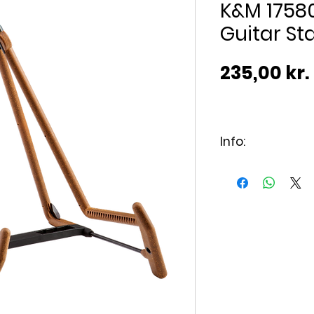
K&M 1758
Guitar Sta
235,00 kr.
Info:
Passer til Akusti
Bygget i Tyskla