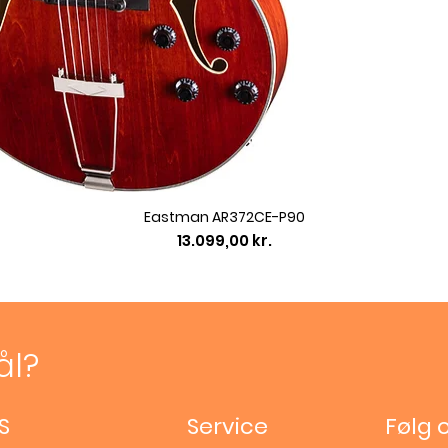
Eastman AR372CE-P90
Pris
13.099,00 kr.
ål?
S
Service
Følg 