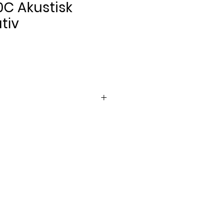
0C Akustisk
tiv
Pris
sk guitar.
nd.