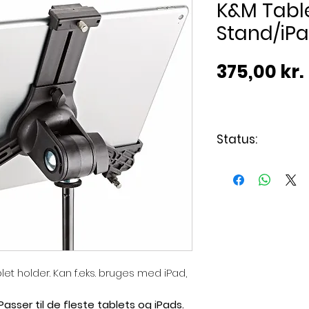
K&M Tabl
Stand/iPa
375,00 kr.
Status:
Varen er på lag
let holder. Kan f.eks. bruges med iPad,
asser til de fleste tablets og iPads.