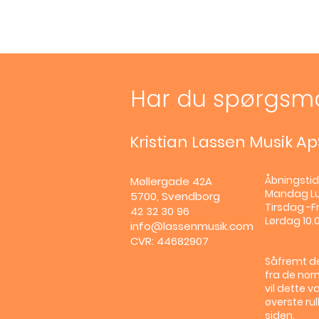
Har du spørgsm
Kristian Lassen Musik Ap
Åbningstid
Møllergade 42A
Mandag
L
5700, Svendborg
Tirsdag -Fr
42 32 30 96
Lørdag 10.0
info@lassenmusik.com
CVR: 44682907
Såfremt de
fra de nor
vil dette v
øverste ru
siden.