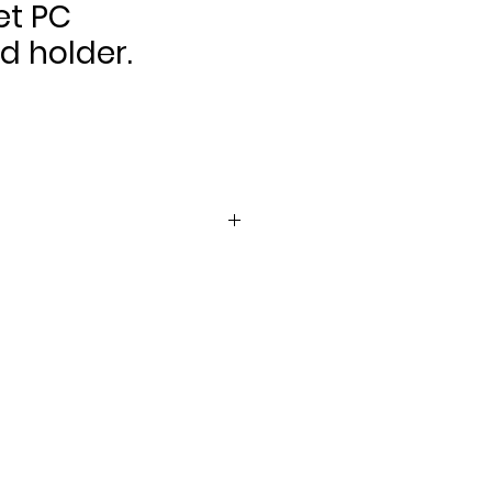
et PC
d holder.
Pris
er