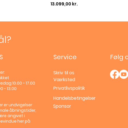
Pris
13.099,00 kr.
ål?
S
Service
Følg 
er:
Skriv til os
ukket
Værksted
edag 10.00 - 17.00
Privatlivspolitik
0 - 13.00
Handelsbetingelser
r er undvigelser
Sponsor
male åbningstider,
ære angivet i
llevindue her på