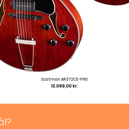
Eastman AR372CE-P90
Pris
13.099,00 kr.
ål?