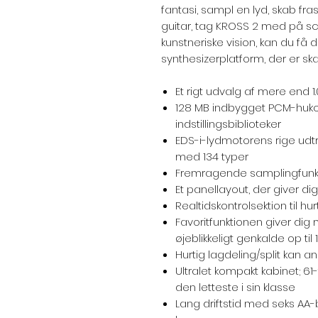
fantasi, sampl en lyd, skab fras
guitar, tag KROSS 2 med på s
kunstneriske vision, kan du få de
synthesizerplatform, der er ska
Et rigt udvalg af mere end 1
128 MB indbygget PCM-huko
indstillingsbiblioteker
EDS-i-lydmotorens rige udtry
med 134 typer
Fremragende samplingfunkt
Et panellayout, der giver dig
Realtidskontrolsektion til h
Favoritfunktionen giver dig 
øjeblikkeligt genkalde op til
Hurtig lagdeling/split kan 
Ultralet kompakt kabinet; 61
den letteste i sin klasse
Lang driftstid med seks AA-ba