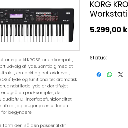
KORG KRO
Workstat
5.299,00 k
Status:
terfølger til KROSS, er en kompakt,
rt udvalg af lyde. Samtidig med at
Levering 3 - 7 
ultralet, kompakt og batteridrevet,
SS' lyde og funktionalitet dramatisk.
rudindstillede lyde er der tilføjet
 er også en pad-sampler, der
 audio/MIDI-interfacefunktionalitet.
tilfuldt, og brugergrænsefladen
lv for begyndere.
e, form den, så den passer til din