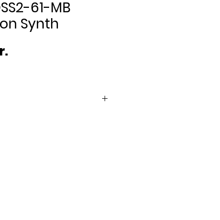
SS2-61-MB
ion Synth
Pris
r.
dage