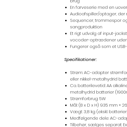
brug
En farveserie med en uovertr
Audioafspiller/optager, de
Sequencer, trommespor og a
sangproduktion
Et rigt udvalg af input-jackst
vocoder-optrædener uden b
Fungerer også som et USB-
Specifikationer:
Strøm: AC-adapter strømfors
eller nikkel-metalhydrid batt
Ca. batterilevetid: AA alkaline
metalhydrid batterier (1900m
Strømforbrug: 5W
Mål: (B x D x H) 935 mm ×
Vægt: 3,8 kg (ekskl. batterier
Medfølgende dele: AC-adapt
Tilbehør, sælges separat: E