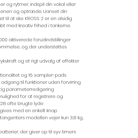
er og rytmer, indspil din vokal eller
cenen og optræde. Uanset din
t til at ske. KROSS 2 er en alsidig
bt med kreativ frihed i tankerne.
.000 aktiverede forudindstillinger
mmelse, og der understøttes
kskraft og et rigt udvalg af effekter
ionalitet og 16 sampler-pads
 adgang til funktioner uden forvirring
urtig parameterredigering
mulighed for at registrere og
 128 ofte brugte lyde
angives med en enkelt knap
-tangenters modellen vejer kun 3,8 kg,
tterier, der giver op til syv timers