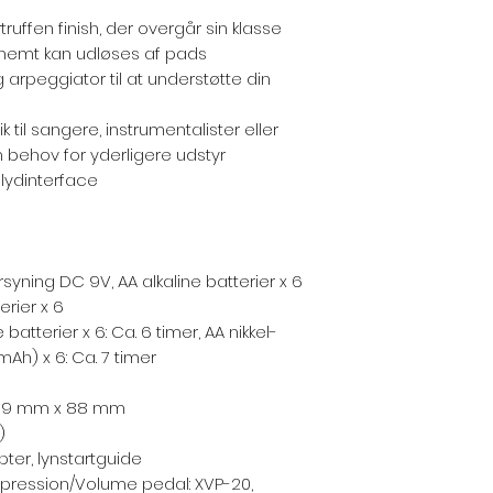
uffen finish, der overgår sin klasse
r nemt kan udløses af pads
rpeggiator til at understøtte din
ik til sangere, instrumentalister eller
ehov for yderligere udstyr
lydinterface
yning DC 9V, AA alkaline batterier x 6
erier x 6
 batterier x 6: Ca. 6 timer, AA nikkel-
Ah) x 6: Ca. 7 timer
 269 mm x 88 mm
)
er, lynstartguide
xpression/Volume pedal: XVP-20,