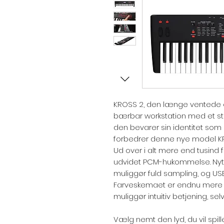
KROSS 2, den længe ventede ef
bærbar workstation med et sto
den bevarer sin identitet som 
forbedrer denne nye model KRO
Ud over i alt mere end tusind fo
udvidet PCM-hukommelse. Nyt
muliggør fuld sampling, og USB
Farveskemaet er endnu mere s
muliggør intuitiv betjening, se
Vælg nemt den lyd, du vil spill