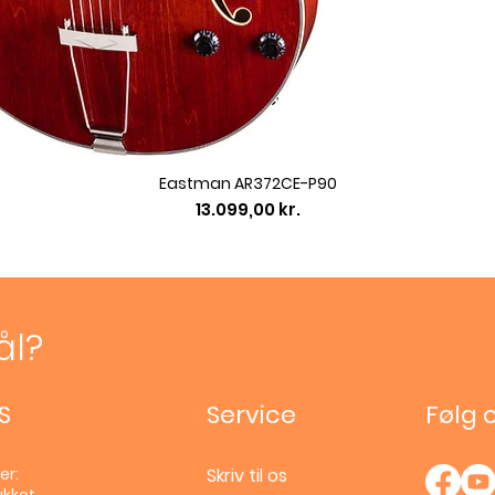
Eastman AR372CE-P90
Pris
13.099,00 kr.
ål?
S
Service
Følg 
er:
Skriv til os
ukket