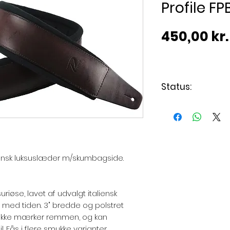
Profile F
450,00 kr.
Status:
Levering 3 - 7 
liensk luksuslæder m/skumbagside.
uriøse, lavet af udvalgt italiensk
 med tiden. 3" bredde og polstret
 ikke mærker remmen, og kan
. Fås i flere smukke varianter.