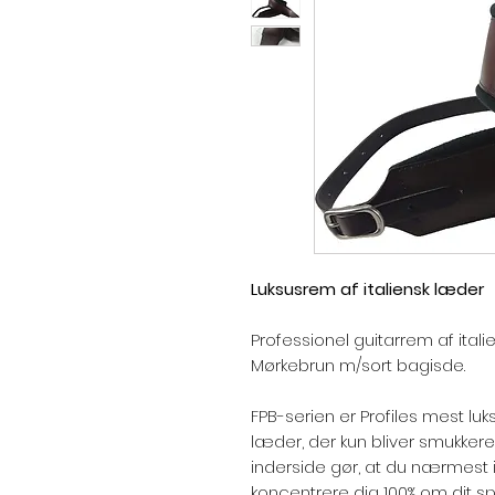
Luksusrem af italiensk læder
Professionel guitarrem af ita
Mørkebrun m/sort bagisde.
FPB-serien er Profiles mest luks
læder, der kun bliver smukkere
inderside gør, at du nærmest
koncentrere dig 100% om dit spil