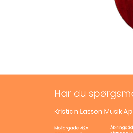
Har du spørgsm
Kristian Lassen Musik Ap
Åbningstid
Møllergade 42A
Mandag
L