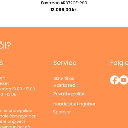
Eastman AR372CE-P90
Pris
13.099,00 kr.
ål?
S
Service
Følg 
er:
Skriv til os
ukket
Værksted
edag 10.00 - 17.00
Privatlivspolitik
0 - 13.00
Handelsbetingelser
r er undvigelser
Sponsor
male åbningstider,
ære angivet i
llevindue her på