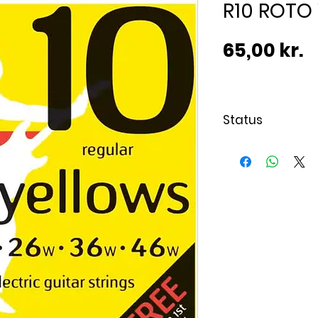
R10 ROTO
P
65,00 kr.
Status
Varen ventes p