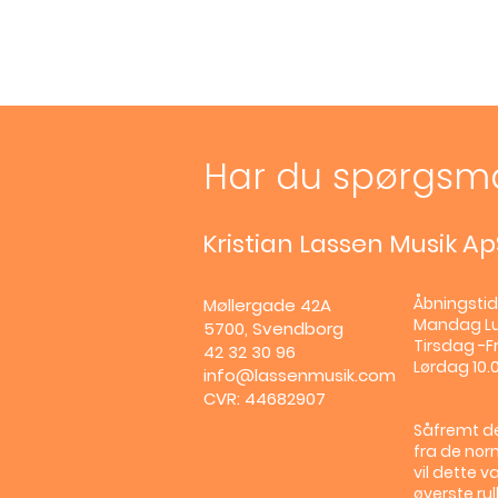
Har du spørgsm
Kristian Lassen Musik Ap
Åbningstid
Møllergade 42A
Mandag
L
5700, Svendborg
Tirsdag -Fr
42 32 30 96
Lørdag 10.0
info@lassenmusik.com
CVR: 44682907
Såfremt de
fra de nor
vil dette v
øverste ru