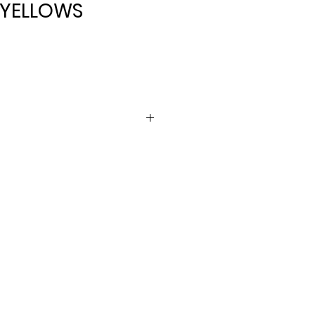
 YELLOWS
ris
å lager i december 2025.