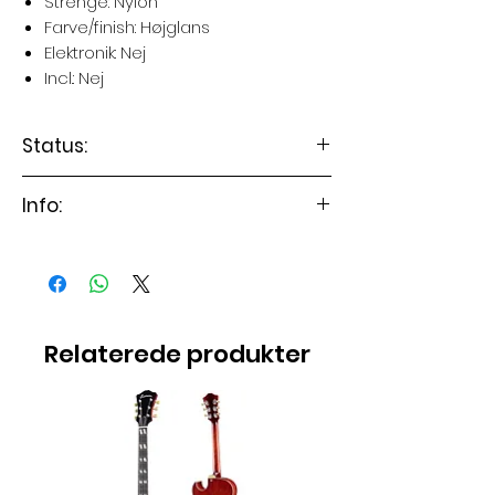
Strenge: Nylon
Farve/finish: Højglans
Elektronik: Nej
Incl.: Nej
Status:
Guitaren er på lager
Info:
Instrumentet leveres med
fuld justering og setup (værdi
750 kr.)
Relaterede produkter