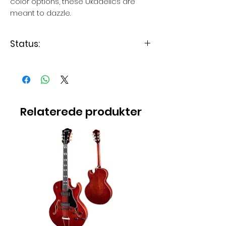
color options, these Ukadelics are
meant to dazzle.
Status:
Ukulelen er på lager
Relaterede produkter