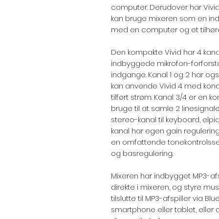
computer. Derudover har Vivid
kan bruge mixeren som en ind
med en computer og et tilhø
Den kompakte Vivid har 4 kanal
indbyggede mikrofon-forforst
indgange. Kanal 1 og 2 har o
kan anvende Vivid 4 med kond
tilført strøm. Kanal 3/4 er en
bruge til at samle 2 linesigna
stereo-kanal til keyboard, elpi
kanal har egen gain regulerin
en omfattende tonekontrolss
og basregulering.
Mixeren har indbygget MP3-afsp
direkte i mixeren, og styre mus
tilslutte til MP3-afspiller via B
smartphone eller tablet, eller 