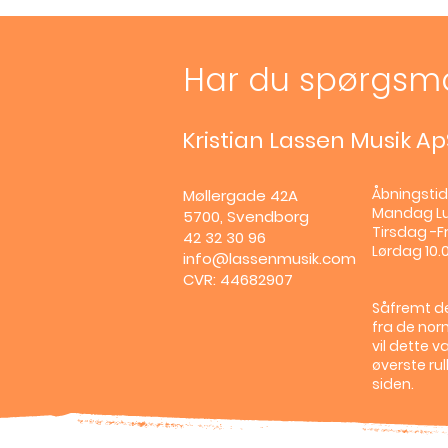
Har du spørgsm
Kristian Lassen Musik Ap
Åbningstid
Møllergade 42A
Mandag
L
5700, Svendborg
Tirsdag -Fr
42 32 30 96
Lørdag 10.0
info@lassenmusik.com
CVR: 44682907
Såfremt de
fra de nor
vil dette v
øverste ru
siden.