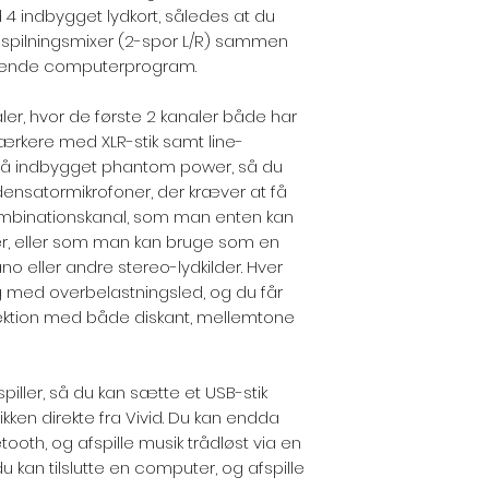
 4 indbygget lydkort, således at du
spilningsmixer (2-spor L/R) sammen
rende computerprogram.
er, hvor de første 2 kanaler både har
ærkere med XLR-stik samt line-
gså indbygget phantom power, så du
ensatormikrofoner, der kræver at få
 kombinationskanal, som man enten kan
ler, eller som man kan bruge som en
ano eller andre stereo-lydkilder. Hver
g med overbelastningsled, og du får
ektion med både diskant, mellemtone
iller, så du kan sætte et USB-stik
ikken direkte fra Vivid. Du kan endda
luetooth, og afspille musik trådløst via en
du kan tilslutte en computer, og afspille