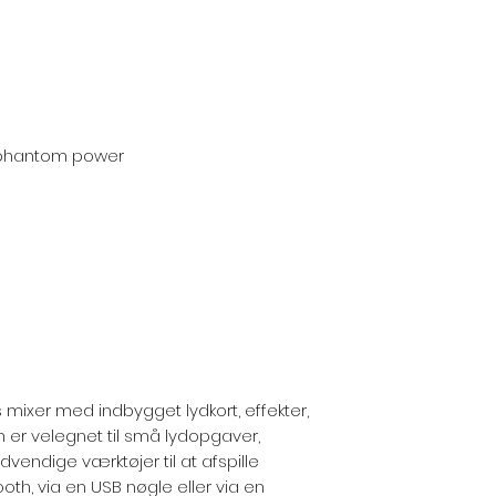
 phantom power
s mixer med indbygget lydkort, effekter,
n er velegnet til små lydopgaver,
vendige værktøjer til at afspille
ooth, via en USB nøgle eller via en