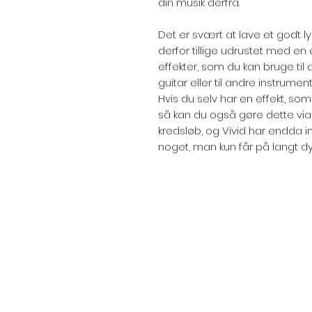
din musik derfra.
Det er svært at lave et godt l
derfor tillige udrustet med en
effekter, som du kan bruge til at 
guitar eller til andre instrument
Hvis du selv har en effekt, s
så kan du også gøre dette vi
kredsløb, og Vivid har endda in
noget, man kun får på langt dy