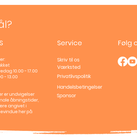
ål?
S
Service
Følg 
er:
Skriv til os
ukket
Værksted
edag 10.00 - 17.00
Privatlivspolitik
0 - 13.00
Handelsbetingelser
r er undvigelser
Sponsor
male åbningstider,
ære angivet i
llevindue her på