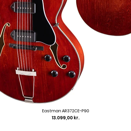
Eastman AR372CE-P90
Pris
13.099,00 kr.