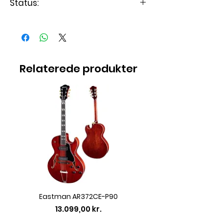
Status:
Varen er på lager
Relaterede produkter
Eastman AR372CE-P90
Eastman AC422CE L
Pris
13.099,00 kr.