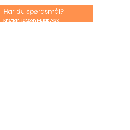
Har du spørgsmål?
Kristian Lassen Musik ApS
Møllergade 42A
Åbningstider:
5700, Svendborg
Mandag
Lukket
42 32 30 96
Tirsdag -Fredag
info@lassenmusik.c
10.00 - 17.00
om
Lørdag
10.00 -
CVR:
44682907
13.00
Såfremt der er
undvigelser fra
Service
de normale
åbningstider, vil
Skriv til os
dette være
angivet i øverste
rullevindue her
på siden.
Værksted
Privatlivspolitik