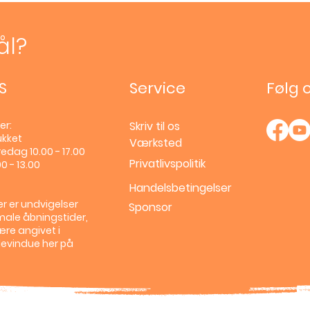
ål?
S
Service
Følg 
er:
Skriv til os
ukket
Værksted
edag 10.00 - 17.00
Privatlivspolitik
0 - 13.00
Handelsbetingelser
r er undvigelser
Sponsor
male åbningstider,
ære angivet i
llevindue her på