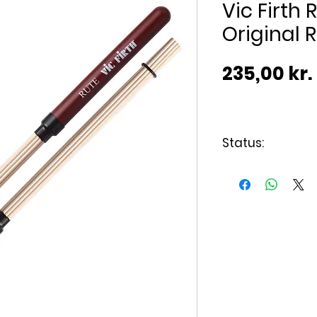
Vic Firth 
Original 
235,00 kr.
Status:
Varen er på lag