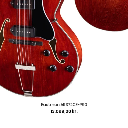
Eastman AR372CE-P90
Pris
13.099,00 kr.