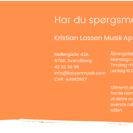
Har du spørgsm
Kristian Lassen Musik Ap
Åbningstid
Møllergade 42A
Mandag
L
5700, Svendborg
Tirsdag -Fr
42 32 30 96
Lørdag 10.0
info@lassenmusik.com
CVR: 44682907
Såfremt de
fra de nor
vil dette v
øverste ru
siden.