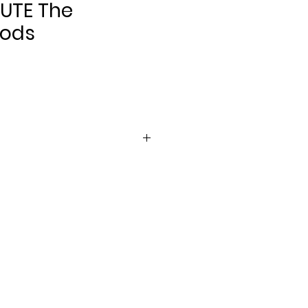
RUTE The
Rods
Pris
er