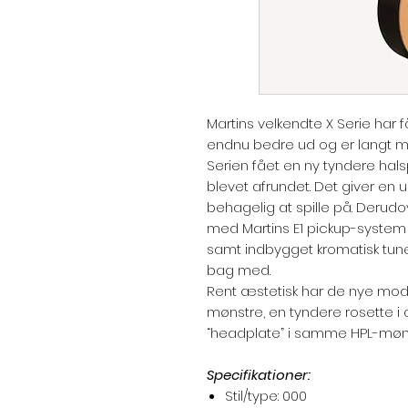
Martins velkendte X Serie har f
endnu bedre ud og er langt m
Serien fået en ny tyndere hals
blevet afrundet. Det giver en 
behagelig at spille på. Derudo
med Martins E1 pickup-system
samt indbygget kromatisk tuner
bag med.
Rent æstetisk har de nye mod
mønstre, en tyndere rosette i
“headplate” i samme HPL-møn
Specifikationer:
Stil/type: 000