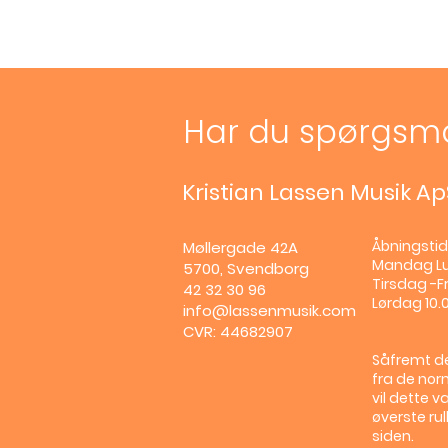
Har du spørgsm
Kristian Lassen Musik Ap
Åbningstid
Møllergade 42A
Mandag
L
5700, Svendborg
Tirsdag -Fr
42 32 30 96
Lørdag 10.0
info@lassenmusik.com
CVR: 44682907
Såfremt de
fra de nor
vil dette v
øverste ru
siden.