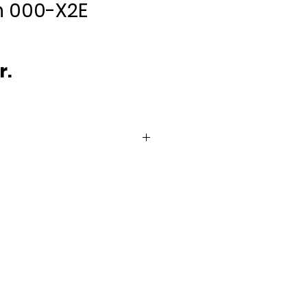
in 000-X2E
Pris
r.
3 dage