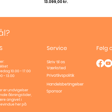
Pris
13.099,00 kr.
ål?
S
Service
Følg 
er:
Skriv til os
ukket
Værksted
edag 10.00 - 17.00
Privatlivspolitik
0 - 13.00
Handelsbetingelser
r er undvigelser
Sponsor
male åbningstider,
ære angivet i
llevindue her på