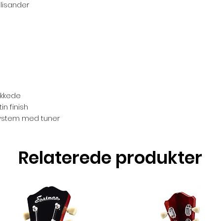
alisander
ukkede
in finish
psystem med tuner
Relaterede produkter