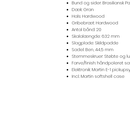
Bund og sider: Brasiliansk P
Dæk: Gran
Hals: Hardwood
Gribebræt: Hardwood
Antal bånd: 20
Skalalængde: 632 mm
Slagplade: Skildpadde
Sadel: Ben, 44,5 mm
Stemmeskruer: Støbte og l
Farve/finish: håndpoleret sat
Elektronik: Martin E-1 picku
Incl.: Martin softshell case