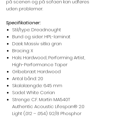
på scenen og på sofaen kan udføres
uden problemer.
Specifikationer:
Stil/type: Dreadnought
Bund og sider: HPL-laminat
Dæk: Massiv sitka gran
Bracing: X
Hals: Hardwood, Performing Artist,
High-Performance Taper
Gribebræt: Hardwood
Antal bånd: 20
Skalalængde: 645 mm
Sadel: White Corian
Strenge: C.F. Martin MA540T
Authentic Acoustic Lifespan® 2.0
Light (.012 – .054) 92/8 Phosphor
Bronze
Farve/finish: Natural satin
Elektronik: Martin E-1 med tuner