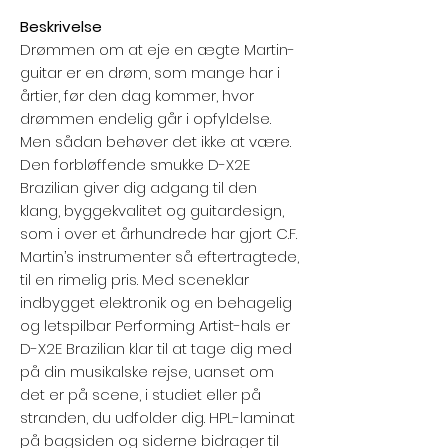
Beskrivelse
Drømmen om at eje en ægte Martin-
guitar er en drøm, som mange har i
årtier, før den dag kommer, hvor
drømmen endelig går i opfyldelse.
Men sådan behøver det ikke at være.
Den forbløffende smukke D-X2E
Brazilian giver dig adgang til den
klang, byggekvalitet og guitardesign,
som i over et århundrede har gjort C.F.
Martin’s instrumenter så eftertragtede,
til en rimelig pris. Med sceneklar
indbygget elektronik og en behagelig
og letspilbar Performing Artist-hals er
D-X2E Brazilian klar til at tage dig med
på din musikalske rejse, uanset om
det er på scene, i studiet eller på
stranden, du udfolder dig. HPL-laminat
på bagsiden og siderne bidrager til