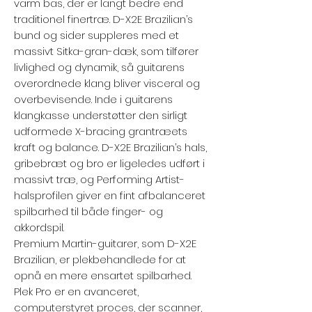
varm bas, der er langt bedre end
traditionel finertræ. D-X2E Brazilian’s
bund og sider suppleres med et
massivt Sitka-gran-dæk, som tilfører
livlighed og dynamik, så guitarens
overordnede klang bliver visceral og
overbevisende. Inde i guitarens
klangkasse understøtter den sirligt
udformede X-bracing grantræets
kraft og balance. D-X2E Brazilian’s hals,
gribebræt og bro er ligeledes udført i
massivt træ, og Performing Artist-
halsprofilen giver en fint afbalanceret
spilbarhed til både finger- og
akkordspil.
Premium Martin-guitarer, som D-X2E
Brazilian, er plekbehandlede for at
opnå en mere ensartet spilbarhed.
Plek Pro er en avanceret,
computerstyret proces, der scanner,