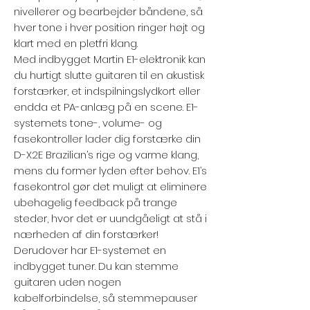
nivellerer og bearbejder båndene, så
hver tone i hver position ringer højt og
klart med en pletfri klang.
Med indbygget Martin E1-elektronik kan
du hurtigt slutte guitaren til en akustisk
forstærker, et indspilningslydkort eller
endda et PA-anlæg på en scene. E1-
systemets tone-, volume- og
fasekontroller lader dig forstærke din
D-X2E Brazilian’s rige og varme klang,
mens du former lyden efter behov. E1’s
fasekontrol gør det muligt at eliminere
ubehagelig feedback på trange
steder, hvor det er uundgåeligt at stå i
nærheden af din forstærker!
Derudover har E1-systemet en
indbygget tuner. Du kan stemme
guitaren uden nogen
kabelforbindelse, så stemmepauser