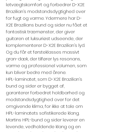
letvægtskomfort og forbedrer D-X2E
Brazilian’s modstandsdygtighed over
for fugt og varme. Ydermere har D-
X2E Brazilians bund og sider nu fået et
fantastisk træmønster, der giver
guitaren et luksuriøst udseende, der
komplementerer D-X2E Brazilian’s lyd.
Og du får et førsteklasses massivt
gran-dæk, der tilfører lys resonans,
varme og professionel volumen, som
kun bliver bedre med årene.
HPL-laminatet, som D-X2E Brazilian’s
bund og sider er bygget af,
garanterer forbedret holdbarhed og
modstandsdygtighed over for det
omgivende klima, for ikke at tale om
HPL-laminatets sofistikerede klang.
Martins HPL-bund og sider leverer en
levende, vedholdende klang og en