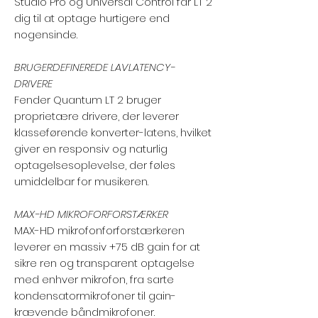
Studio Pro og Universal Control får LT 2
dig til at optage hurtigere end
nogensinde.
BRUGERDEFINEREDE LAVLATENCY-
DRIVERE
Fender Quantum LT 2 bruger
proprietære drivere, der leverer
klasseførende konverter-latens, hvilket
giver en responsiv og naturlig
optagelsesoplevelse, der føles
umiddelbar for musikeren.
MAX-HD MIKROFORFORSTÆRKER
MAX-HD mikrofonforforstærkeren
leverer en massiv +75 dB gain for at
sikre ren og transparent optagelse
med enhver mikrofon, fra sarte
kondensatormikrofoner til gain-
krævende båndmikrofoner.