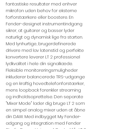
fantastiske resultater med enhver
mikrofon uden behov for eksterne
forforstærkere eller boostere. En
Fender-designet instrumentindgang
sikrer, at guitarer og basser lyder
naturligt og dynamisk lige fra starten.
Med lynhurtige, brugerdefinerede
drivere med lav latenstid og perfekte
konvertere leverer LT 2 professionel
lydkvalitet i hele din signalkæde.
Fleksible monitoreringsmuligheder
inkluderer balancerede TRS-udgange
og en kraftig hovedtelefonforstærker,
mens loopback forenkler streaming
og indholdsoprettelse. Den separate
"Mixer Mode" lader dig bruge LT 2 som
en simpel analog mixer uden at åbne
din DAW. Med indbygget My Fender-
adgang og integration med Fender