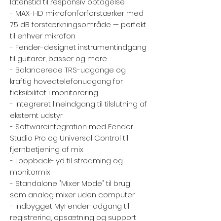
latenstid til responsiv optagelse
- MAX-HD mikrofonforforstærker med
75 dB forstærkningsområde — perfekt
til enhver mikrofon
- Fender-designet instrumentindgang
til guitarer, basser og mere
- Balancerede TRS-udgange og
kraftig hovedtelefonudgang for
fleksibilitet i monitorering
- Integreret lineindgang til tilslutning af
eksternt udstyr
- Softwareintegration med Fender
Studio Pro og Universal Control til
fjernbetjening af mix
- Loopback-lyd til streaming og
monitormix
- Standalone "Mixer Mode" til brug
som analog mixer uden computer
- Indbygget MyFender-adgang til
registrering, opsætning og support