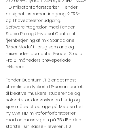
2x2 USB-C lydkort. 24-bit/192 kHz. 1 MAX-
HD mikrofonforforstærker. 1 Fender-
designet instrumentindgang. 2 TRS-
og 1 hovedtelefonudgang.
Softwareintegration med Fender
Studio Pro og Universal Control til
fjernbetjening af mix. Standalone
"Mixer Mode" til brug som analog
mixer uden computer. Fender Studio
Pro 6-måneders prøveperiode
inkluderet.
Fender Quantum LT 2 er det mest
strømlinede lydkort i LT-serien, perfekt
til kreative musikere, studerende og
soloartister, der ønsker en hurtig og
sjov måde at optage på. Med en helt
ny MAX-HD mikrofonforforstærker
med en massiv gain på 75 dB - den
største i sin klasse - leverer LT 2