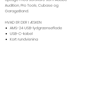
Audition, Pro Tools, Cubase og
GarageBand.
HVAD ER DER I ÆSKEN
AMS-24 USB-lydgrænseflade
USB-C-kabel
Kort rundvisning
Status:
Varen er på lager
Relaterede produkter