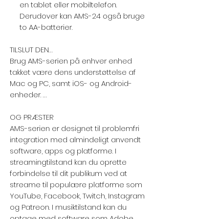
en tablet eller mobiltelefon.
Derudover kan AMS-24 også bruge
to AA-batterier.
TILSLUT DEN…
Brug AMS-serien på enhver enhed
takket være dens understøttelse af
Mac og PC, samt iOS- og Android-
enheder. …
OG PRÆSTER
AMS-serien er designet til problemfri
integration med almindeligt anvendt
software, apps og platforme. I
streamingtilstand kan du oprette
forbindelse til dit publikum ved at
streame til populære platforme som
YouTube, Facebook, Twitch, Instagram
og Patreon. I musiktilstand kan du
optage med software som Adobe