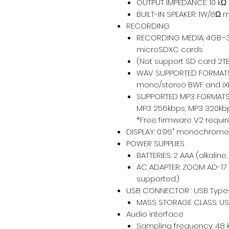
OUTPUT IMPEDANCE: 10 kΩ
BUILT-IN SPEAKER: 1W/8Ω
RECORDING
RECORDING MEDIA: 4GB–
microSDXC cards
(Not support SD card 2TB
WAV SUPPORTED FORMATS: 4
mono/stereo BWF and iX
SUPPORTED MP3 FORMATS (
MP3 256kbps, MP3 320kb
*Free firmware V2 requi
DISPLAY: 0.96" monochrome
POWER SUPPLIES
BATTERIES: 2 AAA (alkaline,
AC ADAPTER: ZOOM AD-17 
supported.)
USB CONNECTOR : USB Typ
MASS STORAGE CLASS: US
Audio interface
Sampling frequency: 48 