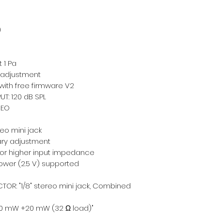
)
t 1 Pa
 adjustment
with free firmware V2
T: 120 dB SPL
REO
eo mini jack
ary adjustment
 or higher input impedance
ower (2.5 V) supported
OR: "1/8" stereo mini jack, Combined
20 mW +20 mW (32 Ω load)"