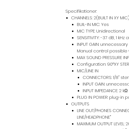
Specifikationer:
CHANNELS: 2(BUILT IN XY MIC
BUIL-IN MIC: Yes
MIC TYPE: Unidirectional
SENSITIVITY: -37 dB, 1 kHz a
INPUT GAIN: unnecessary
Manual control possible 
MAX SOUND PRESSURE INPU
Configuration: 90°XY STE
MIC/LINE IN
CONNECTORS: 1/8" ster
INPUT GAIN: unnecess
INPUT IMPEDANCE: 2 kΩ
PLUG IN POWER: plug-in p
OUTPUTS
LINE OUT/PHONES CONNECT
LINE/HEADPHONE"
MAXIMUM OUTPUT LEVEL: 