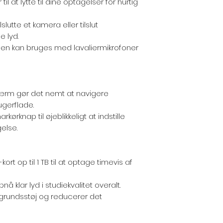
l at lytte til dine optagelser for hurtig
lutte et kamera eller tilslut
e lyd.
gen kan bruges med lavaliermikrofoner
ærm gør det nemt at navigere
gerflade.
kørknap til øjeblikkeligt at indstille
else.
rt op til 1 TB til at optage timevis af
pnå klar lyd i studiekvalitet overalt.
grundsstøj og reducerer det