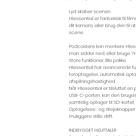
Lyd skaber scenen
H1essential er fantastisk til fi
dit kamera, eller brug den til 
scene.
Podcastere kan montere H1essen
man sidder ned, eller bruge 'mo
Store funktioner, lille pakke
H1essential har avancerede f
foroptagelse, automatisk opta
afspilningshastighed.
Når H1essential er tilsluttet e
USB-C-porten, kan den bruge
samtidig optager til SD-kortet.
Optagelses- og drejeknapper e
muliggøre stille drift.
INDBYGGET HØJTTALER