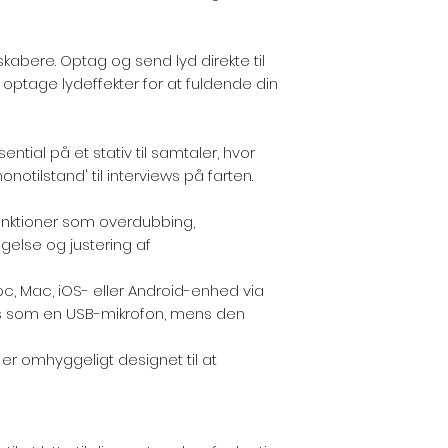
lmskabere. Optag og send lyd direkte til
at optage lydeffekter for at fuldende din
tial på et stativ til samtaler, hvor
notilstand' til interviews på farten.
unktioner som overdubbing,
gelse og justering af
n pc, Mac, iOS- eller Android-enhed via
s som en USB-mikrofon, mens den
r omhyggeligt designet til at